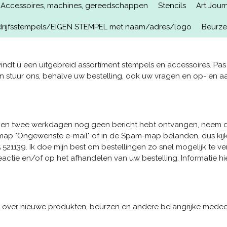
Accessoires, machines, gereedschappen
Stencils
Art Jour
rijfsstempels/EIGEN STEMPEL met naam/adres/logo
Beurz
indt u een uitgebreid assortiment stempels en accessoires. Pas
 stuur ons, behalve uw bestelling, ook uw vragen en op- en a
nnen twee werkdagen nog geen bericht hebt ontvangen, neem dan 
e map "Ongewenste e-mail" of in de Spam-map belanden, dus kijk
521139. Ik doe mijn best om bestellingen zo snel mogelijk te ve
eactie en/of op het afhandelen van uw bestelling. Informatie h
ie over nieuwe produkten, beurzen en andere belangrijke meded