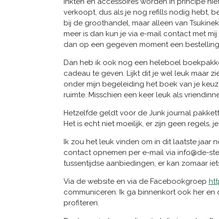
Inkten en accessoires worden in principe nie
verkoopt, dus als je nog refills nodig hebt, b
bij de groothandel, maar alleen van Tsukine
meer is dan kun je via e-mail contact met mi
dan op een gegeven moment een bestelling
Dan heb ik ook nog een heleboel boekpakkett
cadeau te geven. Lijkt dit je wel leuk maar z
onder mijn begeleiding het boek van je keuze 
ruimte. Misschien een keer leuk als vriendinn
Hetzelfde geldt voor de Junk journal pakke
Het is echt niet moeilijk, er zijn geen regels,
Ik zou het leuk vinden om in dit laatste jaa
contact opnemen per e-mail via info@de-stem
tussentijdse aanbiedingen, er kan zomaar iets
Via de website en via de Facebookgroep
ht
communiceren. Ik ga binnenkort ook her en 
profiteren.