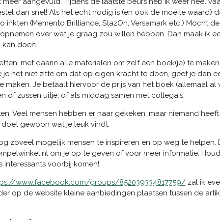
t meer aangevuld. Tijdens de laatste beurs heb ik weer heel vaa
estel dan snel! Als het echt nodig is (en ook de moeite waard) d
ko inkten (Memento Brilliance, StazOn, Versamark etc.) Mocht 
j opnemen over wat je graag zou willen hebben. Dan maak ik een 
 kan doen.
en, met daarin alle materialen om zelf een boek(je) te maken.
ie je het niet zitte om dat op eigen kracht te doen, geef je da
maken. Je betaalt hiervoor de prijs van het boek (allemaal al voo
en of zussen uitje, of als middag samen met collega's.
tten. Veel mensen hebben er naar gekeken, maar niemand heef
 je doet gewoon wat je leuk vindt.
r nog zoveel mogelijk mensen te inspireren en op weg te helpen
pelwinkel.nl om je op te geven of voor meer informatie. Houd
 interessants voorbij komen!.
tps://www.facebook.com/groups/852039334817759/
zal ik ev
der op de website kleine aanbiedingen plaatsen tussen de art