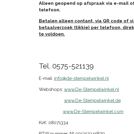
Alleen geopend op afspraak via e-mail o
telefoon.
Betalen alleen contant, via QR code of vi
betaalverzoek (tikkie) per telefoon, direk
te voldoen.
Tel. 0575-521139
E-mail:
info@de-stempelwinkel.nl
Webshops:
www.De-Stempelwinkel.nl
www.De-Stempelwinkel.de
www.De-Stempelwinkel.com
KvK: 08071334
BTW nummer: NL001352341B79