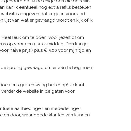
k gehoord dat ik de enige ben die de refills
an kan ik eentueel nog extra refills bestellen
de website aangeven dat er geen voorraad
lijst van wat er gevraagd wordt en kijk of ik
 Heel leuk om te doen, voor jezelf of om
n eens op voor een cursusmiddag. Dan kun je
r halve prijs!) plus € 5,00 voor mijn tijd en
t de sprong gewaagd om er aan te beginnen.
. Doe eens gek en waag het er op! Je kunt
 verder de website in de gaten voor
entuele aanbiedingen en mededelingen
ikelen door, waar goede klanten van kunnen