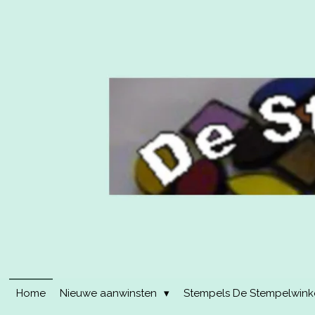
Ga
direct
naar
de
hoofdinhoud
Home
Nieuwe aanwinsten
Stempels De Stempelwinkel