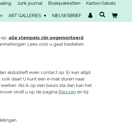
naling
Junk journal
Boekpakketten
Karton/labels
en
ART GALLERIES
NIEUWSBRIEF
 op:
alle stempels zijn ongemonteerd
anmerkingen. Lees vóór u gaat bestellen
alstublieft even contact op. Er kan altijd
 ook daar! U kunt een e-mail sturen naar
rwerken. Als ik op een beurs sta dan kan het
ierover vindt u op de pagina
Beurzen
en bij
elingen.