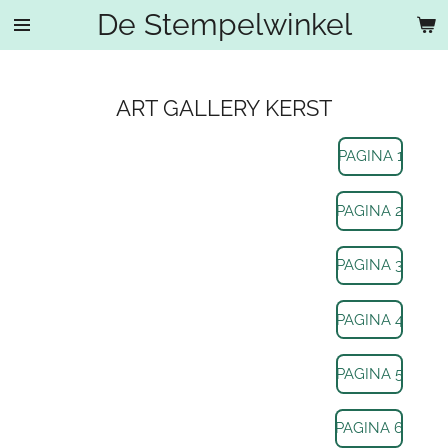
De Stempelwinkel
Ga
direct
naar
de
ART GALLERY KERST
hoofdinhoud
PAGINA 1
PAGINA 2
PAGINA 3
PAGINA 4
PAGINA 5
PAGINA 6