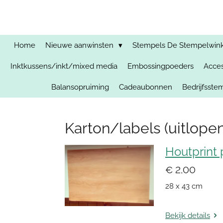
Ga
direct
naar
de
Home
Nieuwe aanwinsten
Stempels De Stempelwinkel
hoofdinhoud
Inktkussens/inkt/mixed media
Embossingpoeders
Acces
Balansopruiming
Cadeaubonnen
Bedrijfsst
Karton/labels (uitlope
Houtprint 
€ 2,00
28 x 43 cm
Bekijk details