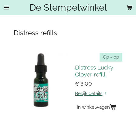
De Stempelwinkel
Ga
direct
naar
de
Distress refills
hoofdinhoud
Op = op
Distress Lucky
Clover refill
€ 3,00
Bekijk details
In winkelwagen