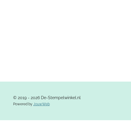
e
e
h
e
l
e
a
l
e
l
r
e
n
e
n
© 2019 - 2026 De-Stempelwinkel.nl
Powered by
JouwWeb