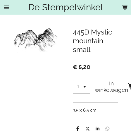
De Stempelwinkel
Ga
direct
naar
de
445D Mystic
hoofdinhoud
mountain
small
€ 5,20
In
winkelwagen
3,5 x 6,5 cm
D
D
S
D