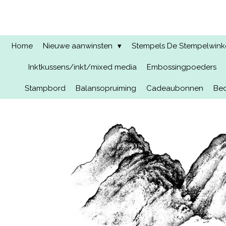
Ga
direct
naar
de
Home
Nieuwe aanwinsten
Stempels De Stempelwinkel
hoofdinhoud
Inktkussens/inkt/mixed media
Embossingpoeders
Stampbord
Balansopruiming
Cadeaubonnen
Bed