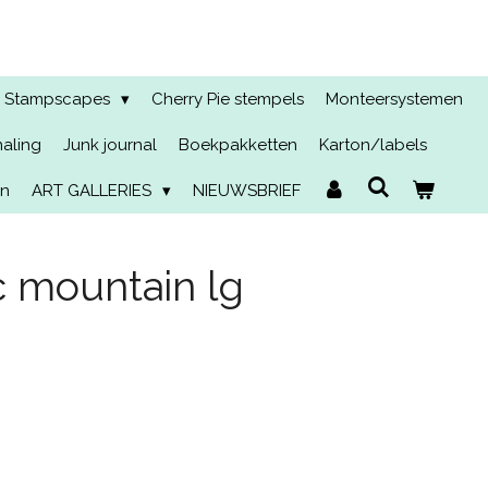
Stampscapes
Cherry Pie stempels
Monteersystemen
naling
Junk journal
Boekpakketten
Karton/labels
en
ART GALLERIES
NIEUWSBRIEF
c mountain lg