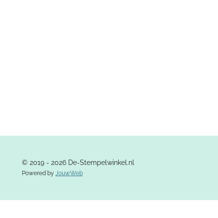
e
l
r
e
n
e
n
© 2019 - 2026 De-Stempelwinkel.nl
Powered by
JouwWeb