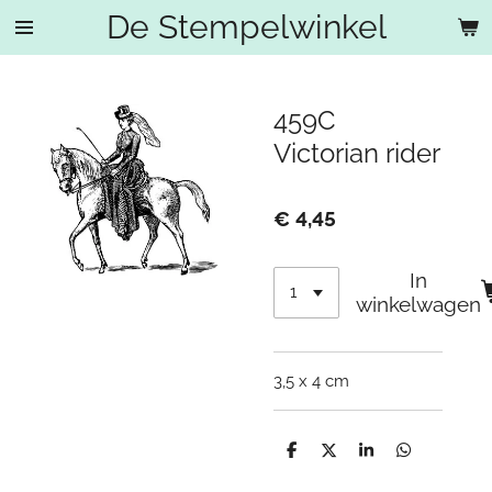
De Stempelwinkel
Ga
direct
naar
de
459C
hoofdinhoud
Victorian rider
€ 4,45
In
winkelwagen
3,5 x 4 cm
D
D
S
D
e
e
h
e
l
e
a
l