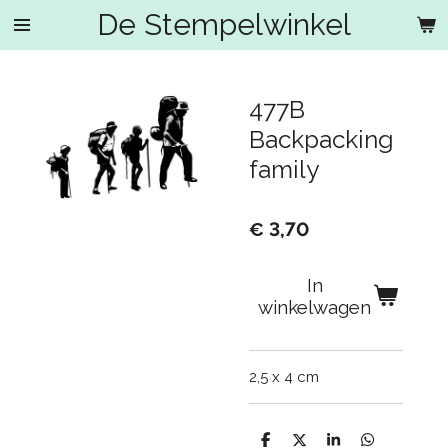
De Stempelwinkel
Ga
direct
naar
de
477B
hoofdinhoud
Backpacking
family
€ 3,70
In
winkelwagen
2,5 x 4 cm
D
D
S
D