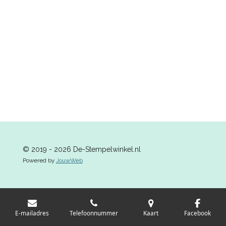
e
e
h
e
l
e
a
l
e
l
r
e
n
e
n
© 2019 - 2026 De-Stempelwinkel.nl
Powered by
JouwWeb
E-mailadres
Telefoonnummer
Kaart
Facebook