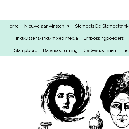
Ga
direct
naar
de
Home
Nieuwe aanwinsten
Stempels De Stempelwinkel
hoofdinhoud
Inktkussens/inkt/mixed media
Embossingpoeders
Stampbord
Balansopruiming
Cadeaubonnen
Bed