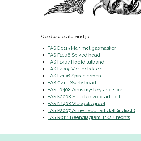
Op deze plate vind je:
FAS D0115 Man met gasmasker
FAS F1006 Spiked head
FAS F1407 Hoofd tulband
FAS F2005 Vleugels klein
FAS F2106 Spiraalarmen
FAS G2111 Swirly head
FAS J0408 Arms mystery and secret
FAS K2008 Staarten voor art doll
FAS N1408 Vleugels groot
FAS P2007 Armen voor art doll (indisch)
FAS R0111 Beendiagram links + rechts