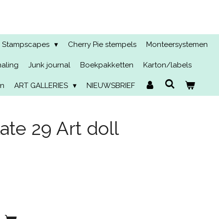
Stampscapes
Cherry Pie stempels
Monteersystemen
naling
Junk journal
Boekpakketten
Karton/labels
en
ART GALLERIES
NIEUWSBRIEF
te 29 Art doll