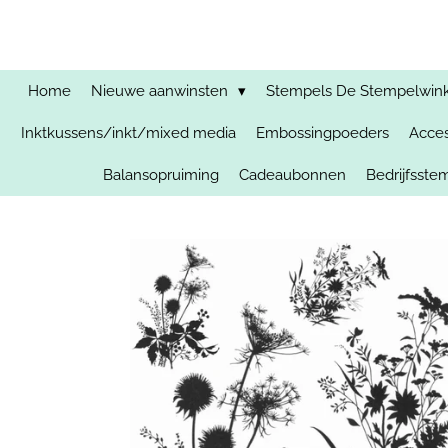
Ga
direct
naar
de
Home
Nieuwe aanwinsten
Stempels De Stempelwinkel
hoofdinhoud
Inktkussens/inkt/mixed media
Embossingpoeders
Acces
Balansopruiming
Cadeaubonnen
Bedrijfsst