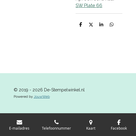
SW Plate 66
D
D
S
D
e
e
h
e
l
e
a
l
e
l
r
e
n
e
n
© 2019 - 2026 De-Stempelwinkel.nl
Powered by
JouwWeb
E-mailadres
Telefoonnummer
Kaart
Facebook