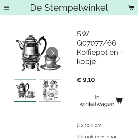
De Stempelwinkel
Ga
direct
naar
de
SW
hoofdinhoud
Q07077/66
Koffiepot en -
kopje
€ 9,10
In
winkelwagen
6 x 10½ cm
Kijk ook eens naar