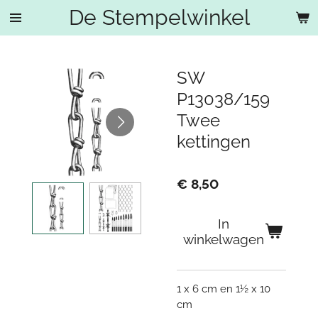
De Stempelwinkel
Ga
direct
naar
de
SW
hoofdinhoud
P13038/159
Twee
kettingen
€ 8,50
In
winkelwagen
1 x 6 cm en 1½ x 10
cm