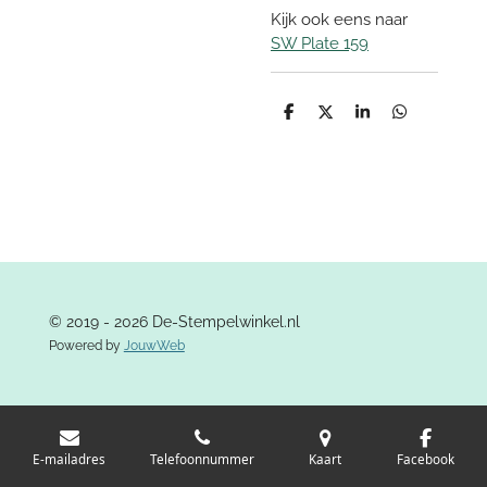
Kijk ook eens naar
SW Plate 159
D
D
S
D
e
e
h
e
l
e
a
l
e
l
r
e
n
e
n
© 2019 - 2026 De-Stempelwinkel.nl
Powered by
JouwWeb
E-mailadres
Telefoonnummer
Kaart
Facebook