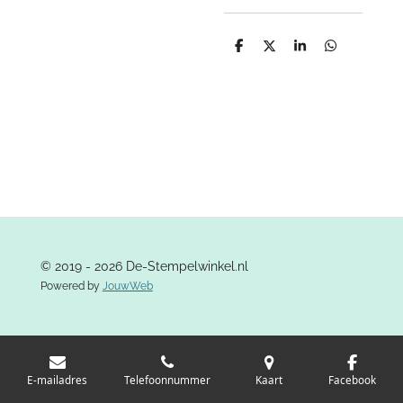
D
D
S
D
e
e
h
e
l
e
a
l
e
l
r
e
n
e
n
© 2019 - 2026 De-Stempelwinkel.nl
Powered by
JouwWeb
E-mailadres
Telefoonnummer
Kaart
Facebook