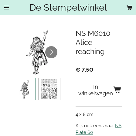
De Stempelwinkel
Ga
direct
naar
de
NS M6010
hoofdinhoud
Alice
reaching
€ 7,50
In
winkelwagen
4 x 8 cm
Kijk ook eens naar
NS
Plate 60