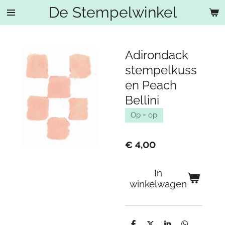
De Stempelwinkel
Ga
direct
naar
de
Adirondack
hoofdinhoud
stempelkuss
en Peach
Bellini
Op = op
€ 4,00
In
winkelwagen