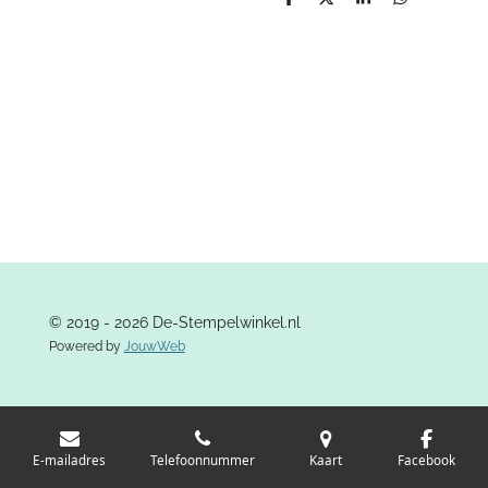
D
D
S
D
e
e
h
e
l
e
a
l
e
l
r
e
n
e
n
© 2019 - 2026 De-Stempelwinkel.nl
Powered by
JouwWeb
E-mailadres
Telefoonnummer
Kaart
Facebook