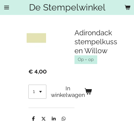
De Stempelwinkel
Ga
direct
naar
de
Adirondack
hoofdinhoud
stempelkuss
en Willow
Op = op
€ 4,00
In
winkelwagen
D
D
S
D
e
e
h
e
l
e
a
l
e
l
r
e