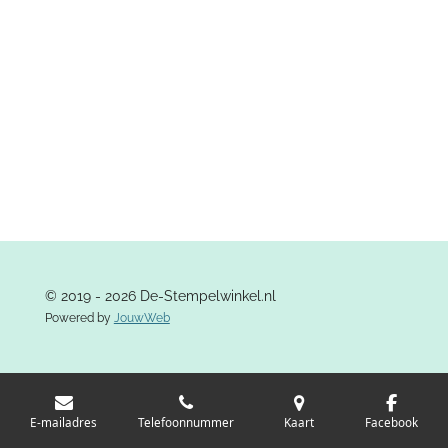
n
e
n
© 2019 - 2026 De-Stempelwinkel.nl
Powered by
JouwWeb
E-mailadres
Telefoonnummer
Kaart
Facebook