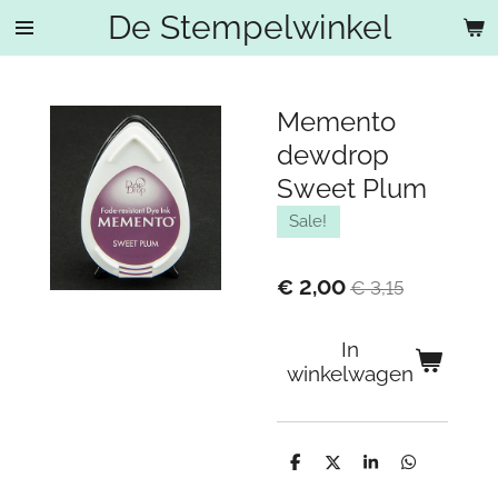
De Stempelwinkel
Ga
direct
naar
de
Memento
hoofdinhoud
dewdrop
Sweet Plum
Sale!
€ 2,00
€ 3,15
In
winkelwagen
D
D
S
D
e
e
h
e