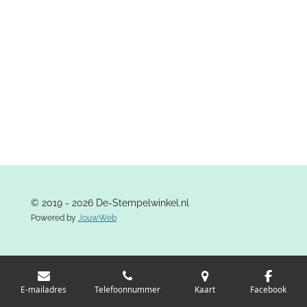
l
e
a
l
e
l
r
e
n
e
n
© 2019 - 2026 De-Stempelwinkel.nl
Powered by
JouwWeb
E-mailadres
Telefoonnummer
Kaart
Facebook