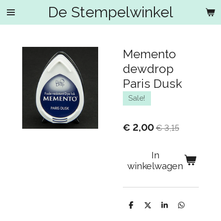
De Stempelwinkel
Ga
direct
naar
de
Memento
hoofdinhoud
dewdrop
Paris Dusk
Sale!
€ 2,00
€ 3,15
In
winkelwagen
D
D
S
D
e
e
h
e