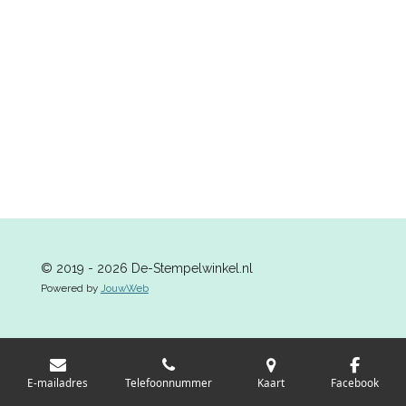
l
e
a
l
e
l
r
e
n
e
n
© 2019 - 2026 De-Stempelwinkel.nl
Powered by
JouwWeb
E-mailadres
Telefoonnummer
Kaart
Facebook