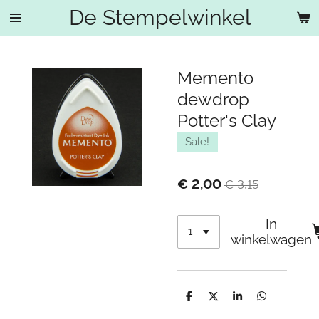
De Stempelwinkel
Ga
direct
naar
de
Memento
hoofdinhoud
dewdrop
Potter's Clay
Sale!
€ 2,00
€ 3,15
In
winkelwagen
D
D
S
D
e
e
h
e