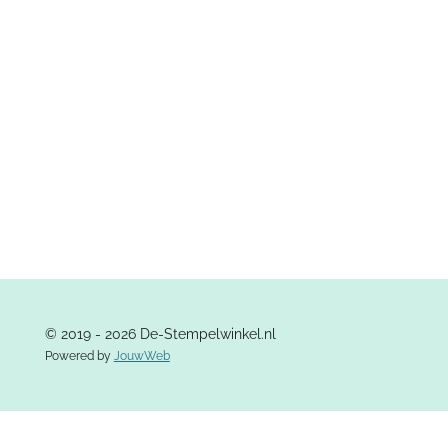
l
e
a
l
e
l
r
e
n
e
n
© 2019 - 2026 De-Stempelwinkel.nl
Powered by
JouwWeb