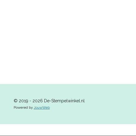
l
e
a
l
e
l
r
e
n
e
n
© 2019 - 2026 De-Stempelwinkel.nl
Powered by
JouwWeb