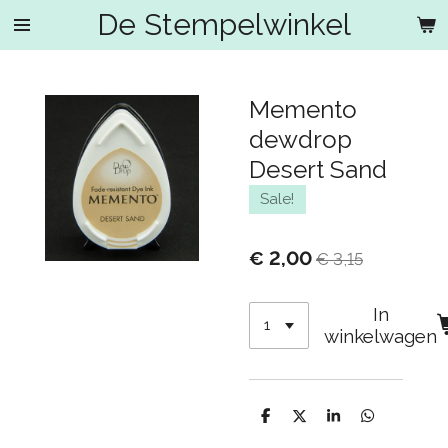
De Stempelwinkel
Ga
direct
naar
de
Memento
hoofdinhoud
dewdrop
Desert Sand
Sale!
€ 2,00
€ 3,15
In
winkelwagen
D
D
S
D
e
e
h
e