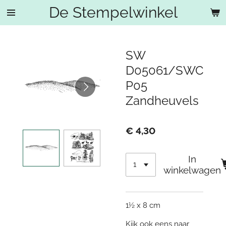
De Stempelwinkel
Ga
direct
naar
de
SW
hoofdinhoud
D05061/SWC
P05
Zandheuvels
€ 4,30
In
winkelwagen
1½ x 8 cm
Kijk ook eens naar