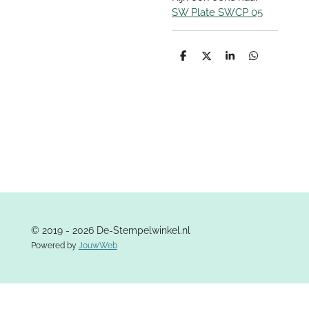
SW Plate SWCP 05
D
D
S
D
e
e
h
e
l
e
a
l
e
l
r
e
n
e
n
© 2019 - 2026 De-Stempelwinkel.nl
Powered by
JouwWeb