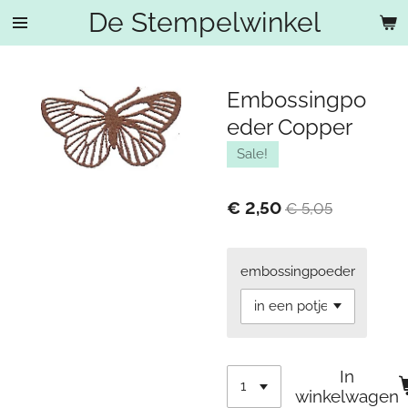
De Stempelwinkel
Ga
direct
naar
de
Embossingpo
hoofdinhoud
eder Copper
Sale!
€ 2,50
€ 5,05
embossingpoeder
In
winkelwagen