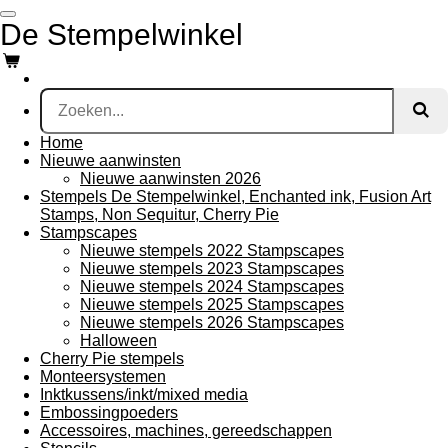
Ga
De Stempelwinkel
direct
naar
de
hoofdinhoud
Home
Nieuwe aanwinsten
Nieuwe aanwinsten 2026
Stempels De Stempelwinkel, Enchanted ink, Fusion Art
Stamps, Non Sequitur, Cherry Pie
Stampscapes
Nieuwe stempels 2022 Stampscapes
Nieuwe stempels 2023 Stampscapes
Nieuwe stempels 2024 Stampscapes
Nieuwe stempels 2025 Stampscapes
Nieuwe stempels 2026 Stampscapes
Halloween
Cherry Pie stempels
Monteersystemen
Inktkussens/inkt/mixed media
Embossingpoeders
Accessoires, machines, gereedschappen