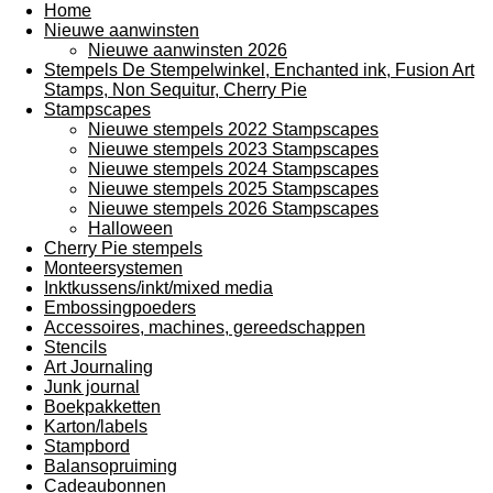
Home
Nieuwe aanwinsten
Nieuwe aanwinsten 2026
Stempels De Stempelwinkel, Enchanted ink, Fusion Art
Stamps, Non Sequitur, Cherry Pie
Stampscapes
Nieuwe stempels 2022 Stampscapes
Nieuwe stempels 2023 Stampscapes
Nieuwe stempels 2024 Stampscapes
Nieuwe stempels 2025 Stampscapes
Nieuwe stempels 2026 Stampscapes
Halloween
Cherry Pie stempels
Monteersystemen
Inktkussens/inkt/mixed media
Embossingpoeders
Accessoires, machines, gereedschappen
Stencils
Art Journaling
Junk journal
Boekpakketten
Karton/labels
Stampbord
Balansopruiming
Cadeaubonnen