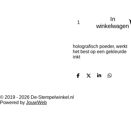
In
winkelwagen
holografisch poeder, werkt
het best op een gekleurde
inkt
D
D
S
D
e
e
h
e
l
e
a
l
e
l
r
e
n
e
n
© 2019 - 2026 De-Stempelwinkel.nl
Powered by
JouwWeb