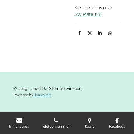
Kijk ook eens naar
SW Plate 128
D
D
S
D
e
e
h
e
l
e
a
l
e
l
r
e
n
e
n
© 2019 - 2026 De-Stempelwinkel.nl
Powered by
JouwWeb
E-mailadres
Telefoonnummer
Kaart
Facebook