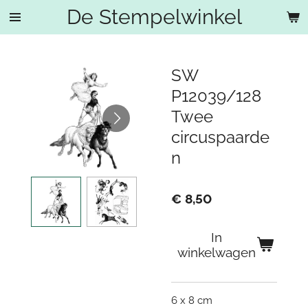
De Stempelwinkel
Ga
direct
naar
de
SW
hoofdinhoud
P12039/128
Twee
circuspaarde
n
€ 8,50
In
winkelwagen
6 x 8 cm