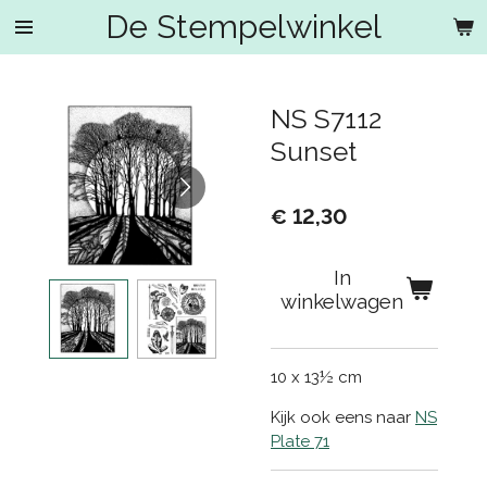
De Stempelwinkel
Ga
direct
naar
de
NS S7112
hoofdinhoud
Sunset
€ 12,30
In
winkelwagen
10 x 13½ cm
Kijk ook eens naar
NS
Plate 71