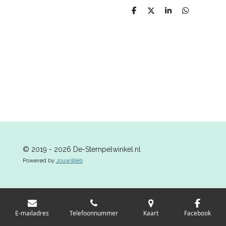
D
D
S
D
e
e
h
e
l
e
a
l
e
l
r
e
n
e
n
© 2019 - 2026 De-Stempelwinkel.nl
Powered by
JouwWeb
E-mailadres
Telefoonnummer
Kaart
Facebook