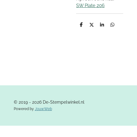
SW Plate 206
D
D
S
D
e
e
h
e
l
e
a
l
e
l
r
e
n
e
n
© 2019 - 2026 De-Stempelwinkel.nl
Powered by
JouwWeb