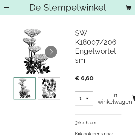
De Stempelwinkel
Ga
direct
naar
de
SW
hoofdinhoud
K18007/206
Engelwortel
sm
€ 6,60
In
winkelwagen
3½ x 6 cm
Kijk ook eens naar