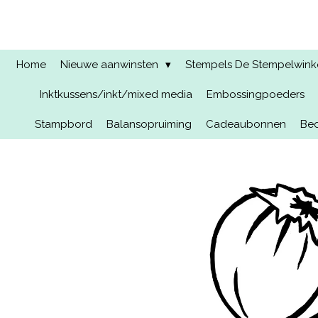
Ga
direct
naar
de
Home
Nieuwe aanwinsten
Stempels De Stempelwinkel
hoofdinhoud
Inktkussens/inkt/mixed media
Embossingpoeders
Stampbord
Balansopruiming
Cadeaubonnen
Bed