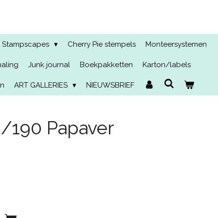
Stampscapes
Cherry Pie stempels
Monteersystemen
naling
Junk journal
Boekpakketten
Karton/labels
en
ART GALLERIES
NIEUWSBRIEF
/190 Papaver