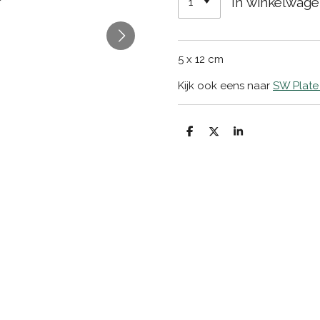
In winkelwag
5 x 12 cm
Kijk ook eens naar
SW Plate
D
D
S
e
e
h
l
e
a
e
l
r
n
e