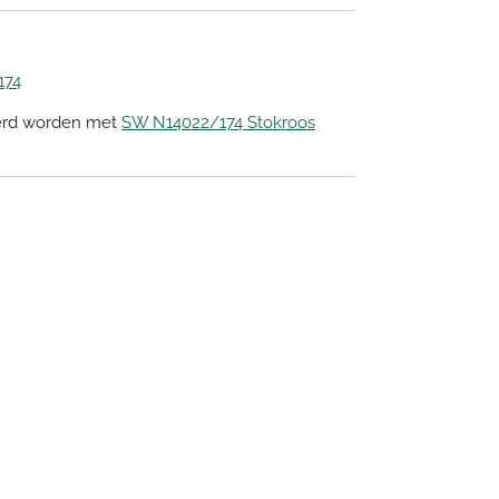
174
erd worden met
SW N14022/174 Stokroos