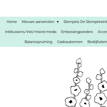
Ga
direct
naar
de
Home
Nieuwe aanwinsten
Stempels De Stempelwinkel
hoofdinhoud
Inktkussens/inkt/mixed media
Embossingpoeders
Acces
Balansopruiming
Cadeaubonnen
Bedrijfsst