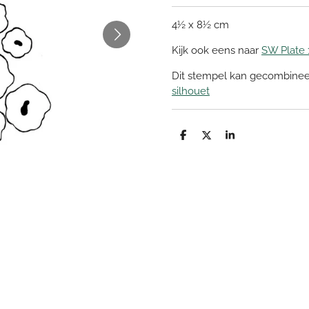
4½ x 8½ cm
Kijk ook eens naar
SW Plate 
Dit stempel kan gecombine
silhouet
D
D
S
e
e
h
l
e
a
e
l
r
n
e