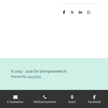
D
D
S
D
e
e
h
e
l
e
a
l
e
l
r
e
n
e
n
© 2019 - 2026 De-Stempelwinkel.nl
Powered by
JouwWeb
E-mailadres
Telefoonnummer
Kaart
Facebook