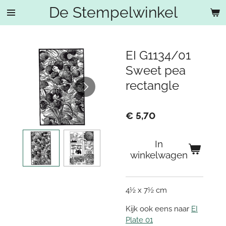
De Stempelwinkel
Ga
direct
naar
de
EI G1134/01
hoofdinhoud
Sweet pea
rectangle
€ 5,70
In
winkelwagen
4½ x 7½ cm
Kijk ook eens naar
EI
Plate 01