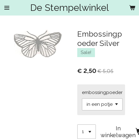
De Stempelwinkel
Ga
direct
naar
de
Embossingp
hoofdinhoud
oeder Silver
Sale!
€ 2,50
€ 5,05
embossingpoeder
In
winkelwagen