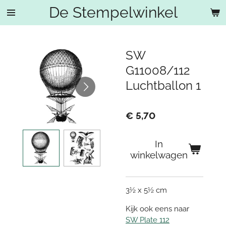
De Stempelwinkel
Ga
direct
naar
de
SW
hoofdinhoud
G11008/112
Luchtballon 1
€ 5,70
In
winkelwagen
3½ x 5½ cm
Kijk ook eens naar
SW Plate 112