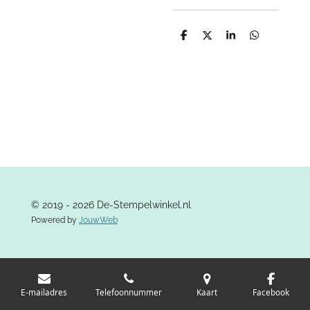
D
D
S
D
e
e
h
e
l
e
a
l
e
l
r
e
n
e
n
© 2019 - 2026 De-Stempelwinkel.nl
Powered by
JouwWeb
E-mailadres
Telefoonnummer
Kaart
Facebook