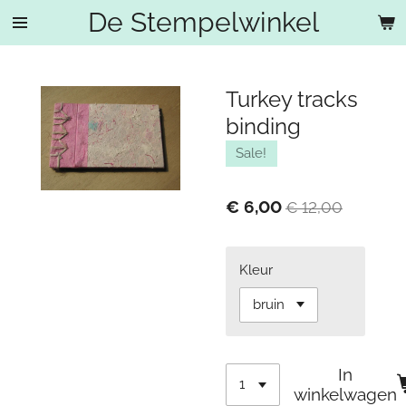
De Stempelwinkel
Ga
direct
naar
de
Turkey tracks
hoofdinhoud
binding
Sale!
€ 6,00
€ 12,00
Kleur
In
winkelwagen