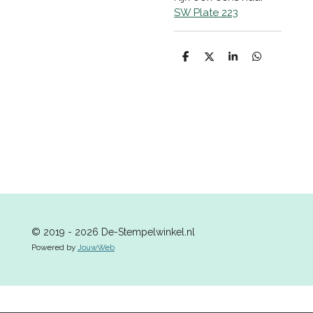
SW Plate 223
D
D
S
D
e
e
h
e
l
e
a
l
e
l
r
e
n
e
n
© 2019 - 2026 De-Stempelwinkel.nl
Powered by
JouwWeb