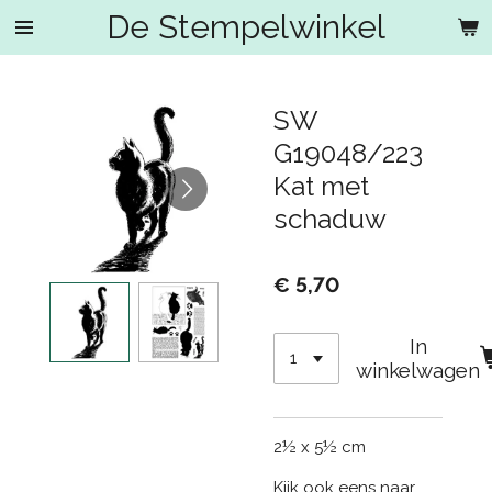
De Stempelwinkel
Ga
direct
naar
de
SW
hoofdinhoud
G19048/223
Kat met
schaduw
€ 5,70
In
winkelwagen
2½ x 5½ cm
Kijk ook eens naar