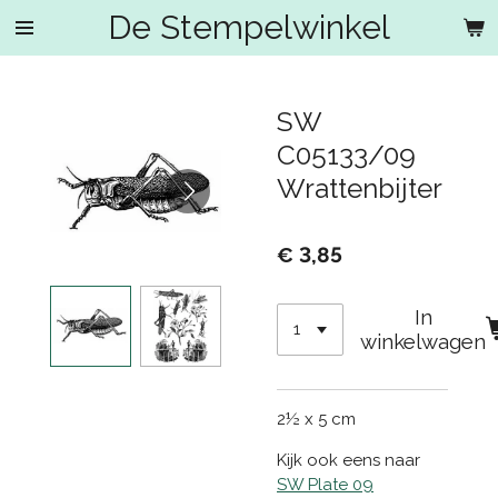
De Stempelwinkel
Ga
direct
naar
de
SW
hoofdinhoud
C05133/09
Wrattenbijter
€ 3,85
In
winkelwagen
2½ x 5 cm
Kijk ook eens naar
SW Plate 09