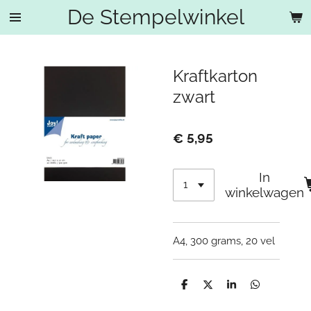
De Stempelwinkel
Ga
direct
naar
de
Kraftkarton
hoofdinhoud
zwart
€ 5,95
In
winkelwagen
A4, 300 grams, 20 vel
D
D
S
D
e
e
h
e
l
e
a
l