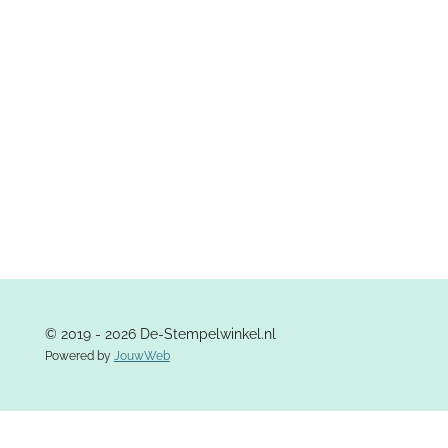
e
l
r
e
n
e
n
© 2019 - 2026 De-Stempelwinkel.nl
Powered by
JouwWeb