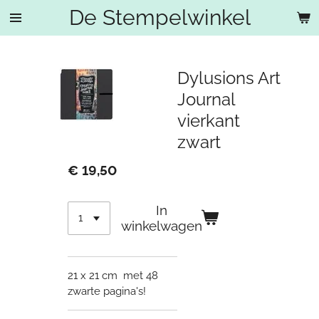
De Stempelwinkel
Ga
direct
naar
de
Dylusions Art
hoofdinhoud
Journal
vierkant
zwart
€ 19,50
In
winkelwagen
21 x 21 cm
met 48
zwarte pagina's!