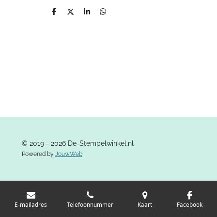
D
D
S
D
e
e
h
e
l
e
a
l
e
l
r
e
n
e
n
© 2019 - 2026 De-Stempelwinkel.nl
Powered by
JouwWeb
E-mailadres
Telefoonnummer
Kaart
Facebook