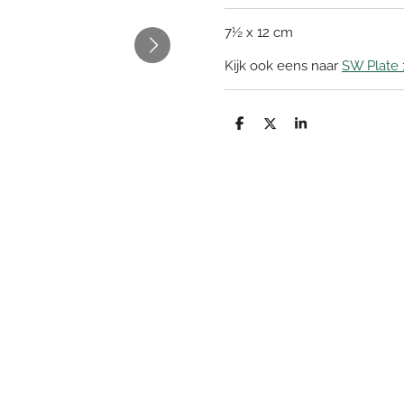
7½ x 12 cm
Kijk ook eens naar
SW Plate 
D
D
S
e
e
h
l
e
a
e
l
r
n
e