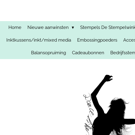
Ga
direct
naar
de
Home
Nieuwe aanwinsten
Stempels De Stempelwinkel
hoofdinhoud
Inktkussens/inkt/mixed media
Embossingpoeders
Acces
Balansopruiming
Cadeaubonnen
Bedrijfsst