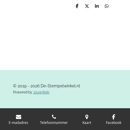
D
D
S
D
e
e
h
e
l
e
a
l
e
l
r
e
n
e
n
© 2019 - 2026 De-Stempelwinkel.nl
Powered by
JouwWeb
E-mailadres
Telefoonnummer
Kaart
Facebook