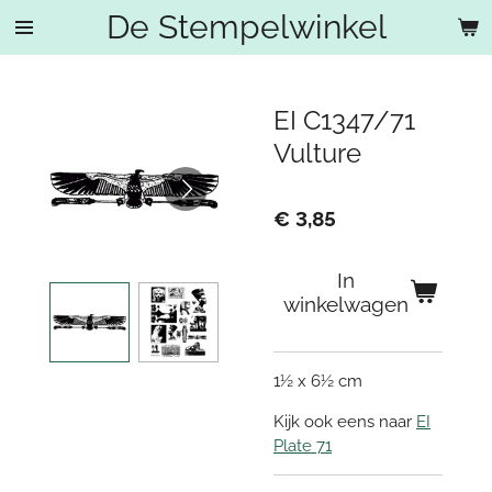
De Stempelwinkel
Ga
direct
naar
de
EI C1347/71
hoofdinhoud
Vulture
€ 3,85
In
winkelwagen
1½ x 6½ cm
Kijk ook eens naar
EI
Plate 71