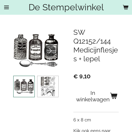
De Stempelwinkel
Ga
direct
naar
de
SW
hoofdinhoud
Q12152/144
Medicijnflesje
s + lepel
€ 9,10
In
winkelwagen
6 x 8 cm
Kijk ook eens naar