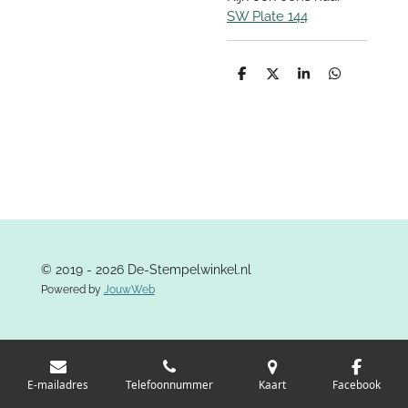
SW Plate 144
D
D
S
D
e
e
h
e
l
e
a
l
e
l
r
e
n
e
n
© 2019 - 2026 De-Stempelwinkel.nl
Powered by
JouwWeb
E-mailadres
Telefoonnummer
Kaart
Facebook