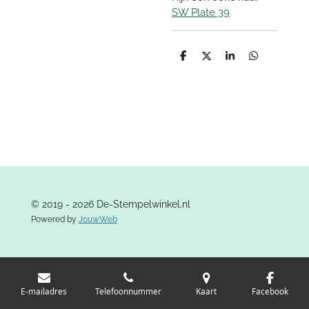
SW Plate 39
D
D
S
D
e
e
h
e
l
e
a
l
e
l
r
e
n
e
n
© 2019 - 2026 De-Stempelwinkel.nl
Powered by
JouwWeb
E-mailadres
Telefoonnummer
Kaart
Facebook