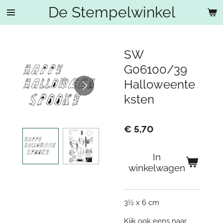
De Stempelwinkel
Ga
direct
naar
de
SW
hoofdinhoud
G06100/39
Halloweente
ksten
€ 5,70
In
winkelwagen
3½ x 6 cm
Kijk ook eens naar