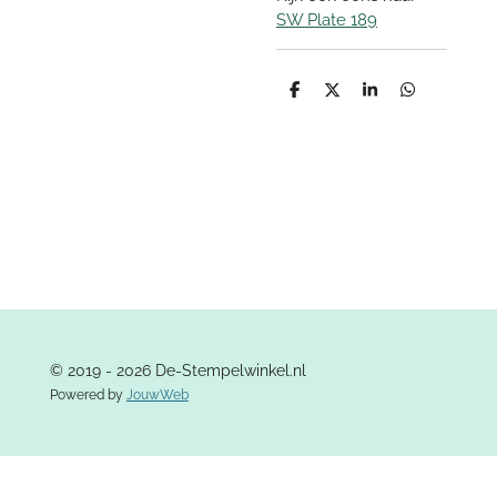
SW Plate 189
D
D
S
D
e
e
h
e
l
e
a
l
e
l
r
e
n
e
n
© 2019 - 2026 De-Stempelwinkel.nl
Powered by
JouwWeb