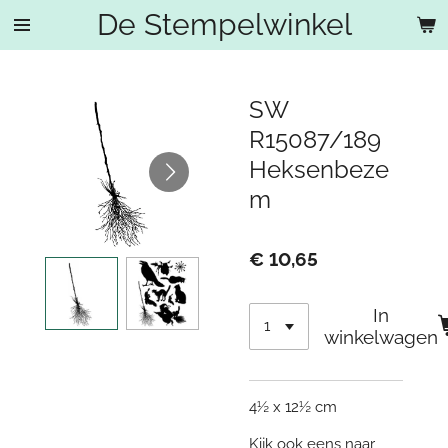
De Stempelwinkel
Ga
direct
naar
de
SW
hoofdinhoud
R15087/189
Heksenbeze
m
€ 10,65
In
winkelwagen
4½ x 12½ cm
Kijk ook eens naar