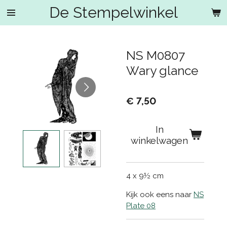
De Stempelwinkel
Ga
direct
naar
de
NS M0807
hoofdinhoud
Wary glance
€ 7,50
In
winkelwagen
4 x 9½ cm
Kijk ook eens naar
NS
Plate 08