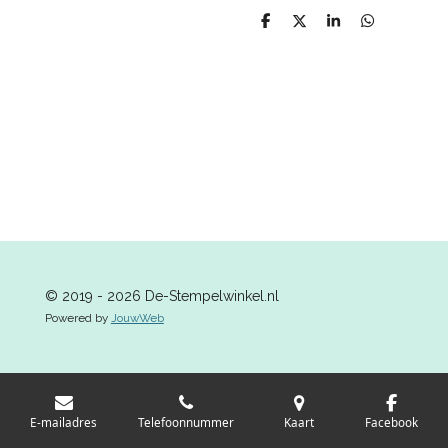
D
D
S
D
e
e
h
e
l
e
a
l
e
l
r
e
n
e
n
© 2019 - 2026 De-Stempelwinkel.nl
Powered by
JouwWeb
E-mailadres
Telefoonnummer
Kaart
Facebook