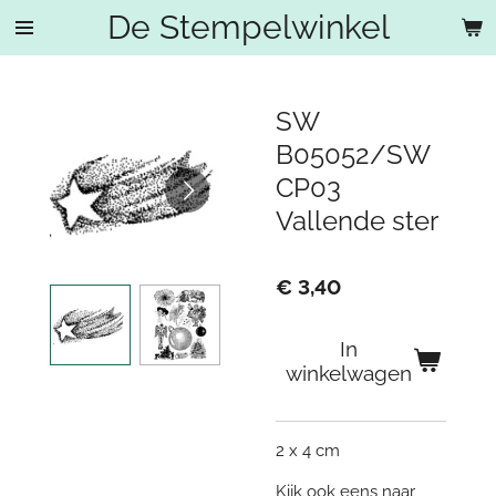
De Stempelwinkel
Ga
direct
naar
de
SW
hoofdinhoud
B05052/SW
CP03
Vallende ster
€ 3,40
In
winkelwagen
2 x 4 cm
Kijk ook eens naar