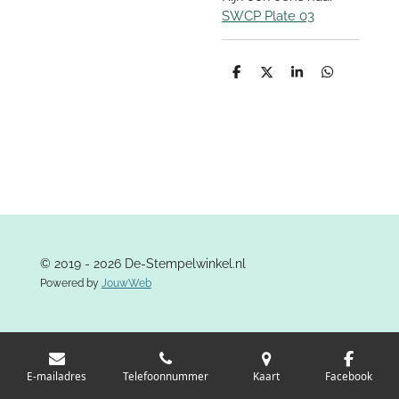
SWCP Plate 03
D
D
S
D
e
e
h
e
l
e
a
l
e
l
r
e
n
e
n
© 2019 - 2026 De-Stempelwinkel.nl
Powered by
JouwWeb
E-mailadres
Telefoonnummer
Kaart
Facebook