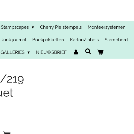
Stampscapes
Cherry Pie stempels
Monteersystemen
Junk journal
Boekpakketten
Karton/labels
Stampbord
 GALLERIES
NIEUWSBRIEF
/219
uet