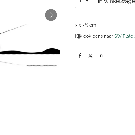
In winkelwag
3 x 7½ cm
Kijk ook eens naar
SW Plate 
D
D
S
e
e
h
l
e
a
e
l
r
n
e