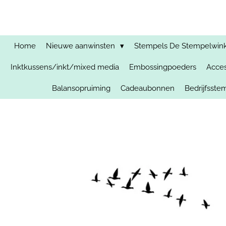
Ga
direct
naar
de
Home
Nieuwe aanwinsten
Stempels De Stempelwinkel
hoofdinhoud
Inktkussens/inkt/mixed media
Embossingpoeders
Acces
Balansopruiming
Cadeaubonnen
Bedrijfsst