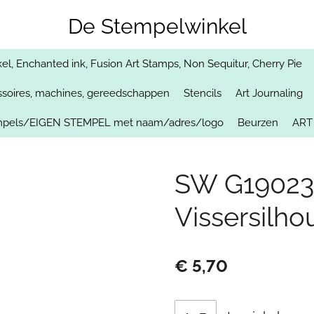
De Stempelwinkel
, Enchanted ink, Fusion Art Stamps, Non Sequitur, Cherry Pie
soires, machines, gereedschappen
Stencils
Art Journaling
empels/EIGEN STEMPEL met naam/adres/logo
Beurzen
ART
SW G19023
Vissersilho
€ 5,70