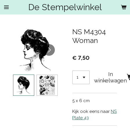
De Stempelwinkel
Ga
direct
naar
de
NS M4304
hoofdinhoud
Woman
€ 7,50
In
winkelwagen
5 x 6 cm
Kijk ook eens naar
NS
Plate 43