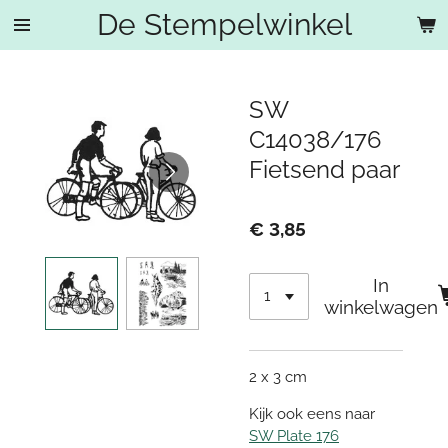
De Stempelwinkel
Ga
direct
naar
de
SW
hoofdinhoud
C14038/176
Fietsend paar
€ 3,85
In
winkelwagen
2 x 3 cm
Kijk ook eens naar
SW Plate 176