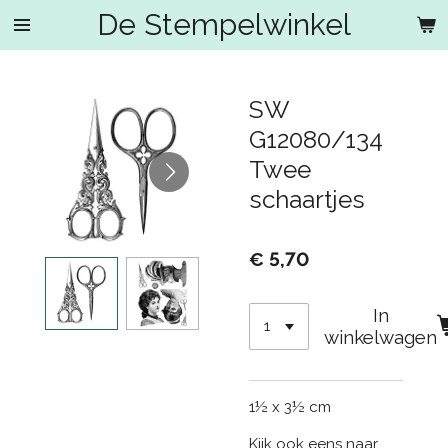
De Stempelwinkel
Ga
direct
naar
de
SW
hoofdinhoud
G12080/134
Twee
schaartjes
€ 5,70
In
winkelwagen
1½ x 3½ cm
Kijk ook eens naar