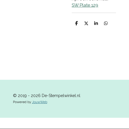
SW Plate 129
D
D
S
D
e
e
h
e
l
e
a
l
e
l
r
e
n
e
n
© 2019 - 2026 De-Stempelwinkel.nl
Powered by
JouwWeb