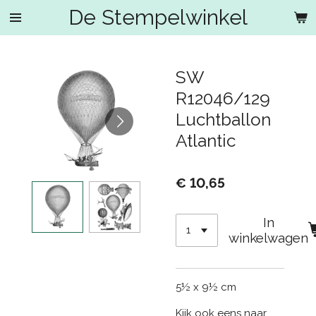
De Stempelwinkel
Ga
direct
naar
de
SW
hoofdinhoud
R12046/129
Luchtballon
Atlantic
€ 10,65
In
winkelwagen
5½ x 9½ cm
Kijk ook eens naar