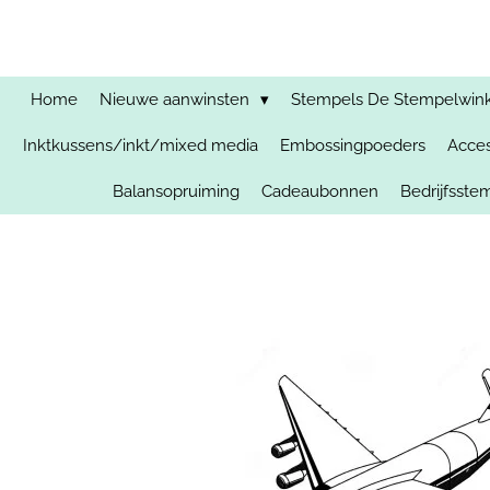
Ga
direct
naar
de
Home
Nieuwe aanwinsten
Stempels De Stempelwinkel
hoofdinhoud
Inktkussens/inkt/mixed media
Embossingpoeders
Acces
Balansopruiming
Cadeaubonnen
Bedrijfsst