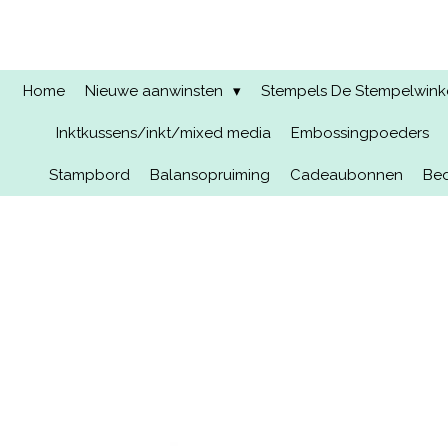
Ga
direct
naar
de
Home
Nieuwe aanwinsten
Stempels De Stempelwinkel
hoofdinhoud
Inktkussens/inkt/mixed media
Embossingpoeders
Stampbord
Balansopruiming
Cadeaubonnen
Bed