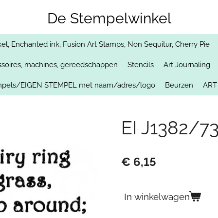
De Stempelwinkel
, Enchanted ink, Fusion Art Stamps, Non Sequitur, Cherry Pie
soires, machines, gereedschappen
Stencils
Art Journaling
empels/EIGEN STEMPEL met naam/adres/logo
Beurzen
ART
EI J1382/73
€ 6,15
In winkelwagen