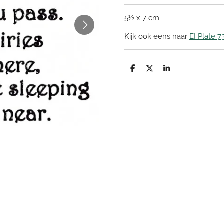
5½ x 7 cm
Kijk ook eens naar
EI Plate 7
D
D
S
e
e
h
l
e
a
e
l
r
n
e