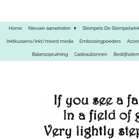
Ga
direct
naar
de
Home
Nieuwe aanwinsten
Stempels De Stempelwinkel
hoofdinhoud
Inktkussens/inkt/mixed media
Embossingpoeders
Acces
Balansopruiming
Cadeaubonnen
Bedrijfsst